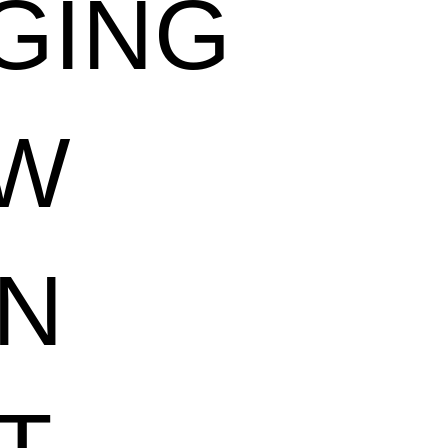
GING
UW
N