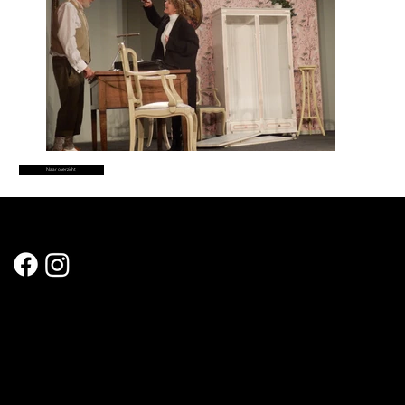
Naar overzicht
Sociale Media
Meer laden
Secretariaat
Hertshage 43 bus 5
9300 Aalst
nieuwlevenaalst@gmail.com